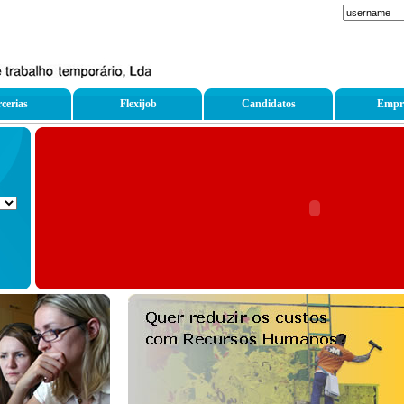
cerias
Flexijob
Candidatos
Empr
ade