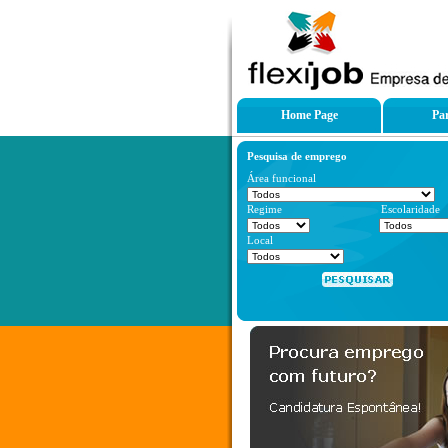
Home Page
Par
Pesquisa de emprego
Área funcional
Regime
Escolarid
Local