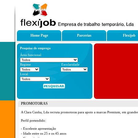
Home Page
Parcerias
Flexijob
Pesquisa de emprego
Área funcional
Regime
Escolaridade
Local
PROMOTORAS
A Clara Cunha, Lda recruta promotoras para apoio a marcas Premium, em grandes 
Perfil pretendido:
- Excelente apresentação
- Idade entre os 25 e os 45 anos