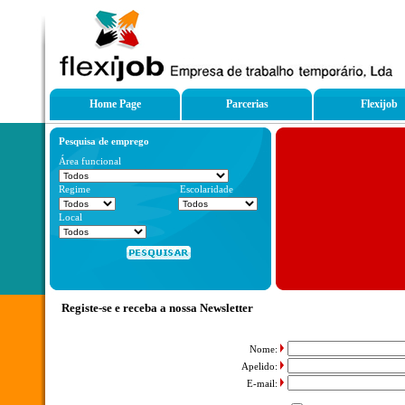
Home Page
Parcerias
Flexijob
Pesquisa de emprego
Área funcional
Regime
Escolaridade
Local
Registe-se e receba a nossa Newsletter
Nome:
Apelido:
E-mail: